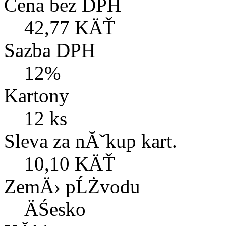
Cena bez DPH
42,77 KÄŤ
Sazba DPH
12%
Kartony
12 ks
Sleva za nĂˇkup kart.
10,10 KÄŤ
ZemÄ› pĹŻvodu
ÄŚesko