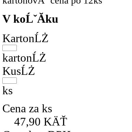
kartonovĂˇ cena po 12ks
V koĹˇĂ­ku
KartonĹŻ
kartonĹŻ
KusĹŻ
ks
Cena za ks
47,90 KÄŤ