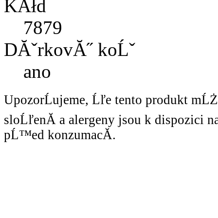
KĂłd
7879
DĂˇrkovĂ˝ koĹˇ
ano
UpozorĹujeme, Ĺľe tento produkt mĹ
sloĹľenĂ­ a alergeny jsou k dispozici 
pĹ™ed konzumacĂ­.