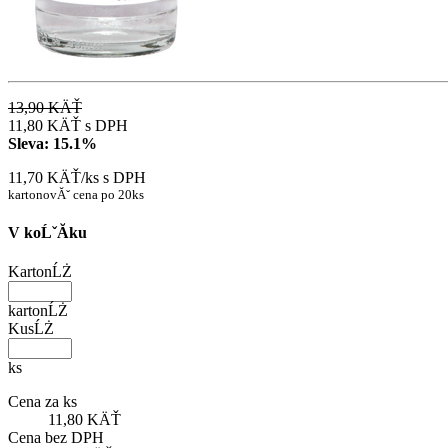
13,90 KÄŤ
11,80 KÄŤ
s DPH
Sleva:
15.1%
11,70 KÄŤ/ks
s DPH
kartonovĂˇ cena po 20ks
V koĹˇĂ­ku
KartonĹŻ
kartonĹŻ
KusĹŻ
ks
Cena za ks
11,80 KÄŤ
Cena bez DPH