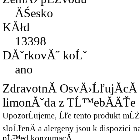
ÄŚesko
KĂłd
13398
DĂˇrkovĂ˝ koĹˇ
ano
ZdravotnĂ­ OsvÄ›ĹľujĂ­cĂ
limonĂˇda z TĹ™ebĂ­ÄŤe
UpozorĹujeme, Ĺľe tento produkt mĹ
sloĹľenĂ­ a alergeny jsou k dispozici 
pĹ™ed konzumacĂ­.