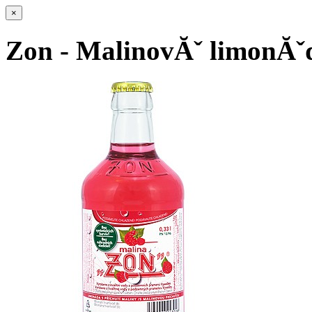
×
Zon - MalinovĂˇ limonĂˇd