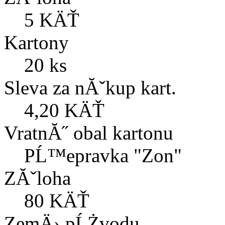
5 KÄŤ
Kartony
20 ks
Sleva za nĂˇkup kart.
4,20 KÄŤ
VratnĂ˝ obal kartonu
PĹ™epravka "Zon"
ZĂˇloha
80 KÄŤ
ZemÄ› pĹŻvodu