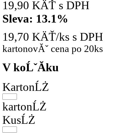
19,90 KÄŤ
s DPH
Sleva:
13.1%
19,70 KÄŤ/ks
s DPH
kartonovĂˇ cena po 20ks
V koĹˇĂ­ku
KartonĹŻ
kartonĹŻ
KusĹŻ