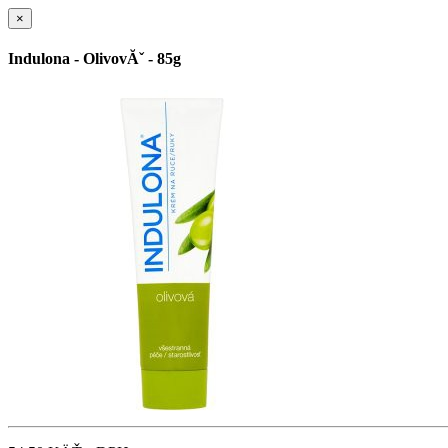
×
Indulona - OlivovĂˇ - 85g