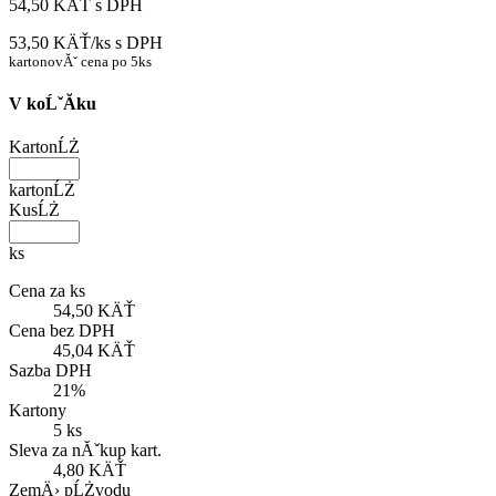
54,50 KÄŤ
s DPH
53,50 KÄŤ/ks
s DPH
kartonovĂˇ cena po 5ks
V koĹˇĂ­ku
KartonĹŻ
kartonĹŻ
KusĹŻ
ks
Cena za ks
54,50 KÄŤ
Cena bez DPH
45,04 KÄŤ
Sazba DPH
21%
Kartony
5 ks
Sleva za nĂˇkup kart.
4,80 KÄŤ
ZemÄ› pĹŻvodu