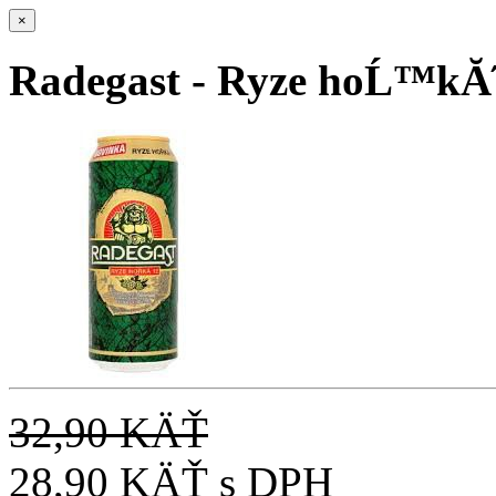
×
Radegast - Ryze hoĹ™kĂ˝ 
32,90 KÄŤ
28,90 KÄŤ
s DPH