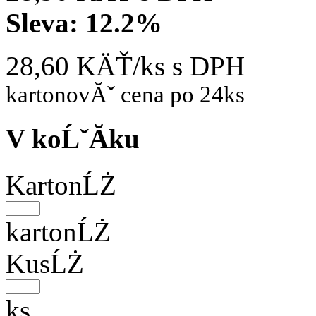
Sleva:
12.2%
28,60 KÄŤ/ks
s DPH
kartonovĂˇ cena po 24ks
V koĹˇĂ­ku
KartonĹŻ
kartonĹŻ
KusĹŻ
ks