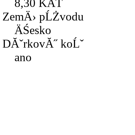
8,30 KÄŤ
ZemÄ› pĹŻvodu
ÄŚesko
DĂˇrkovĂ˝ koĹˇ
ano