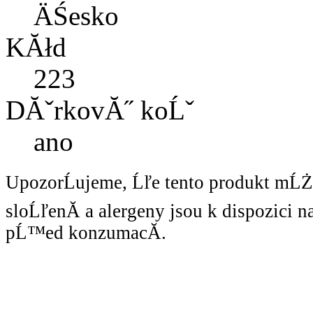
ÄŚesko
KĂłd
223
DĂˇrkovĂ˝ koĹˇ
ano
UpozorĹujeme, Ĺľe tento produkt mĹ
sloĹľenĂ­ a alergeny jsou k dispozici 
pĹ™ed konzumacĂ­.