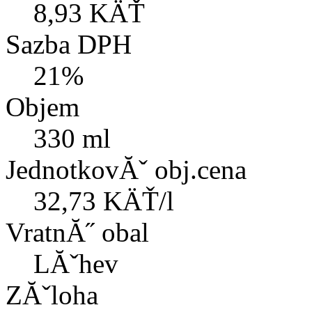
8,93 KÄŤ
Sazba DPH
21%
Objem
330 ml
JednotkovĂˇ obj.cena
32,73 KÄŤ/l
VratnĂ˝ obal
LĂˇhev
ZĂˇloha