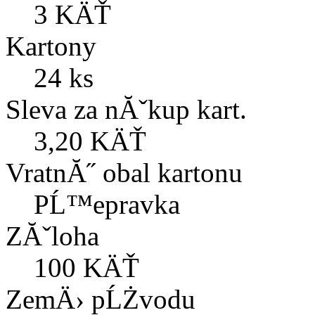
3 KÄŤ
Kartony
24 ks
Sleva za nĂˇkup kart.
3,20 KÄŤ
VratnĂ˝ obal kartonu
PĹ™epravka
ZĂˇloha
100 KÄŤ
ZemÄ› pĹŻvodu