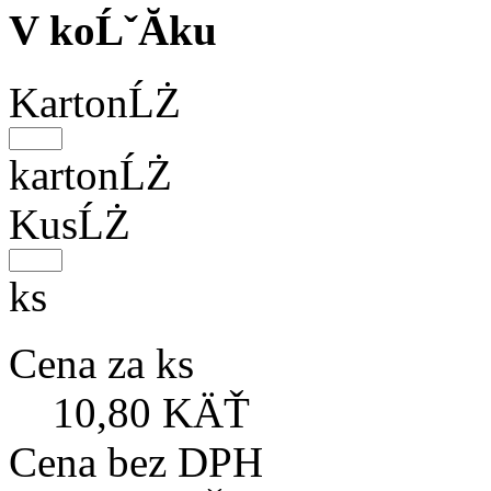
V koĹˇĂ­ku
KartonĹŻ
kartonĹŻ
KusĹŻ
ks
Cena za ks
10,80 KÄŤ
Cena bez DPH