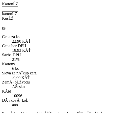
KartonĹŻ
kartonĹŻ
KusĹŻ
ks
Cena za ks
22,90 KÄŤ
Cena bez DPH
18,93 KÄŤ
Sazba DPH
21%
Kartony
6 ks
Sleva za nĂˇkup kart.
-0,00 KÄŤ
ZemÄ› pĹŻvodu
ÄŚesko
KĂłd
10096
DĂˇrkovĂ˝ koĹˇ
ano