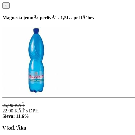
×
Magnesia jemnÄ› perlivĂˇ - 1,5L - pet lĂˇhev
25,90 KÄŤ
22,90 KÄŤ
s DPH
Sleva:
11.6%
V koĹˇĂ­ku