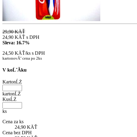
29,90 KÄŤ
24,90 KÄŤ
s DPH
Sleva:
16.7%
24,50 KÄŤ/ks
s DPH
kartonovĂˇ cena po 2ks
V koĹˇĂ­ku
KartonĹŻ
kartonĹŻ
KusĹŻ
ks
Cena za ks
24,90 KÄŤ
Cena bez DPH