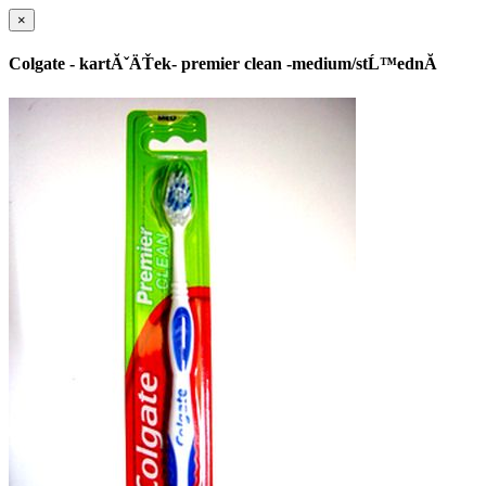
×
Colgate - kartĂˇÄŤek- premier clean -medium/stĹ™ednĂ­