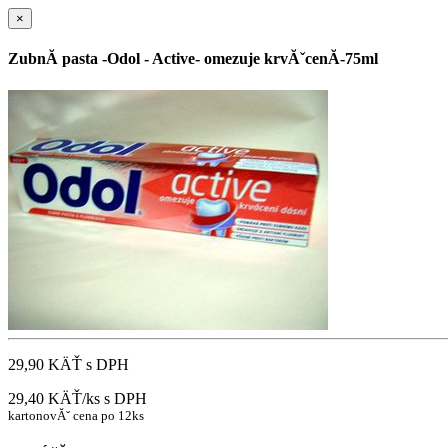
×
ZubnĂ­ pasta -Odol - Active- omezuje krvĂˇcenĂ­-75ml
29,90 KÄŤ
s DPH
29,40 KÄŤ/ks
s DPH
kartonovĂˇ cena po 12ks