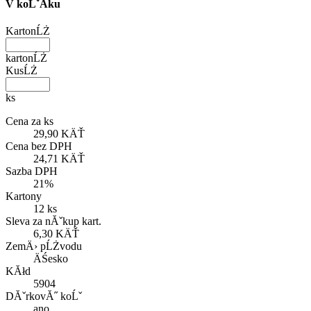
V koĹˇĂ­ku
KartonĹŻ
kartonĹŻ
KusĹŻ
ks
Cena za ks
29,90 KÄŤ
Cena bez DPH
24,71 KÄŤ
Sazba DPH
21%
Kartony
12 ks
Sleva za nĂˇkup kart.
6,30 KÄŤ
ZemÄ› pĹŻvodu
ÄŚesko
KĂłd
5904
DĂˇrkovĂ˝ koĹˇ
ano