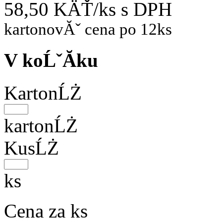
58,50 KÄŤ/ks
s DPH
kartonovĂˇ cena po 12ks
V koĹˇĂ­ku
KartonĹŻ
kartonĹŻ
KusĹŻ
ks
Cena za ks