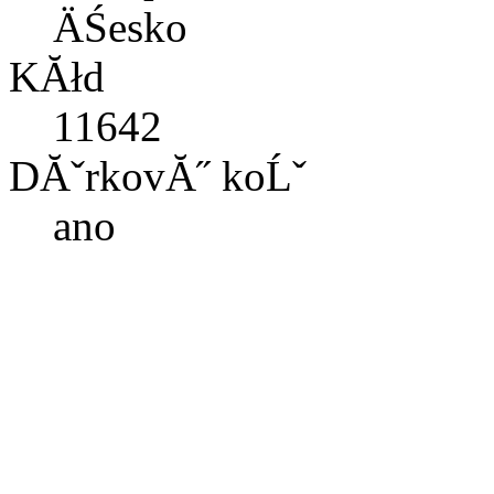
ÄŚesko
KĂłd
11642
DĂˇrkovĂ˝ koĹˇ
ano