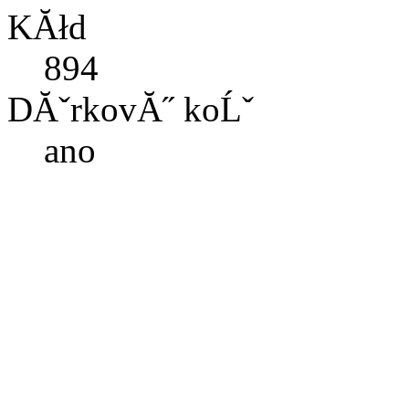
KĂłd
894
DĂˇrkovĂ˝ koĹˇ
ano