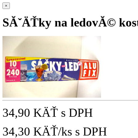
×
SĂˇÄŤky na ledovĂ© kost
34,90 KÄŤ
s DPH
34,30 KÄŤ/ks
s DPH