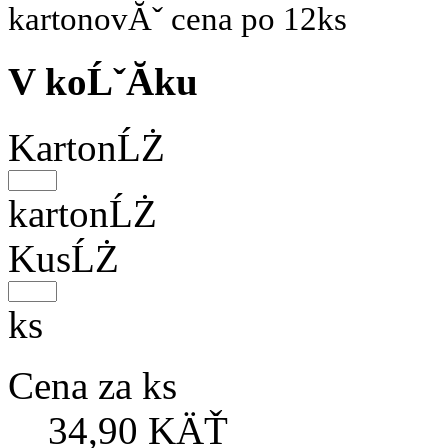
kartonovĂˇ cena po 12ks
V koĹˇĂ­ku
KartonĹŻ
kartonĹŻ
KusĹŻ
ks
Cena za ks
34,90 KÄŤ