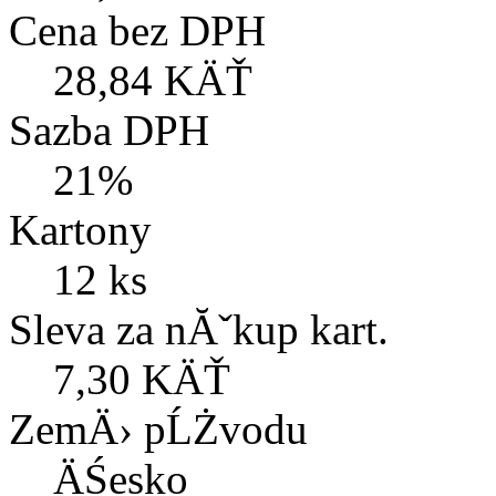
Cena bez DPH
28,84 KÄŤ
Sazba DPH
21%
Kartony
12 ks
Sleva za nĂˇkup kart.
7,30 KÄŤ
ZemÄ› pĹŻvodu
ÄŚesko