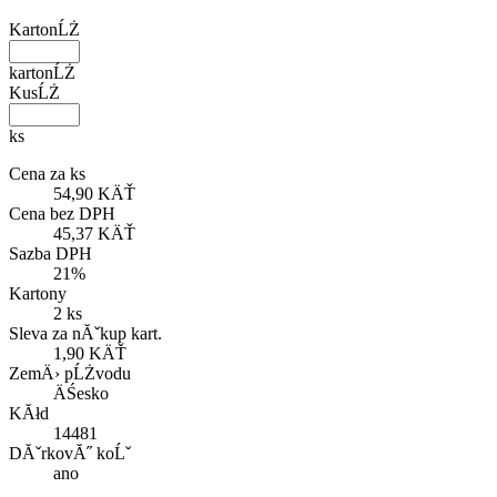
KartonĹŻ
kartonĹŻ
KusĹŻ
ks
Cena za ks
54,90 KÄŤ
Cena bez DPH
45,37 KÄŤ
Sazba DPH
21%
Kartony
2 ks
Sleva za nĂˇkup kart.
1,90 KÄŤ
ZemÄ› pĹŻvodu
ÄŚesko
KĂłd
14481
DĂˇrkovĂ˝ koĹˇ
ano