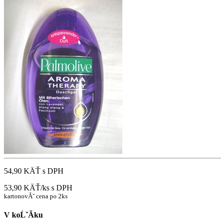
54,90 KÄŤ
s DPH
53,90 KÄŤ/ks
s DPH
kartonovĂˇ cena po 2ks
V koĹˇĂ­ku