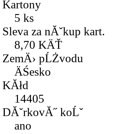
Kartony
5 ks
Sleva za nĂˇkup kart.
8,70 KÄŤ
ZemÄ› pĹŻvodu
ÄŚesko
KĂłd
14405
DĂˇrkovĂ˝ koĹˇ
ano