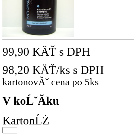
99,90 KÄŤ
s DPH
98,20 KÄŤ/ks
s DPH
kartonovĂˇ cena po 5ks
V koĹˇĂ­ku
KartonĹŻ