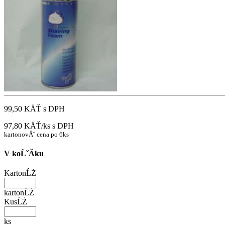
99,50 KÄŤ
s DPH
97,80 KÄŤ/ks
s DPH
kartonovĂˇ cena po 6ks
V koĹˇĂ­ku
KartonĹŻ
kartonĹŻ
KusĹŻ
ks