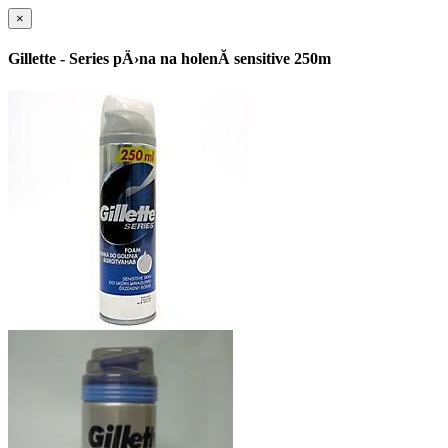
×
Gillette - Series pÄ›na na holenĂ­ sensitive 250m