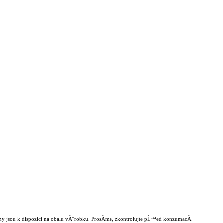
y jsou k dispozici na obalu vĂ˝robku. ProsĂ­me, zkontrolujte pĹ™ed konzumacĂ­.