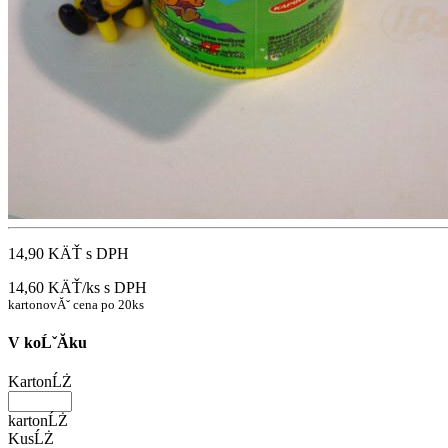
14,90 KÄŤ
s DPH
14,60 KÄŤ/ks
s DPH
kartonovĂˇ cena po 20ks
V koĹˇĂ­ku
KartonĹŻ
kartonĹŻ
KusĹŻ