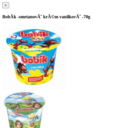
×
BobĂ­k -smetanovĂ˝ krĂ©m vanilkovĂ˝ -70g