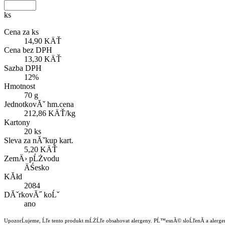
ks
Cena za ks
14,90 KÄŤ
Cena bez DPH
13,30 KÄŤ
Sazba DPH
12%
Hmotnost
70 g
JednotkovĂˇ hm.cena
212,86 KÄŤ/kg
Kartony
20 ks
Sleva za nĂˇkup kart.
5,20 KÄŤ
ZemÄ› pĹŻvodu
ÄŚesko
KĂłd
2084
DĂˇrkovĂ˝ koĹˇ
ano
UpozorĹujeme, Ĺľe tento produkt mĹŻĹľe obsahovat alergeny. PĹ™esnĂ© sloĹľenĂ­ a alergen