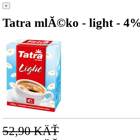
×
Tatra mlĂ©ko - light - 4%
52,90 KÄŤ