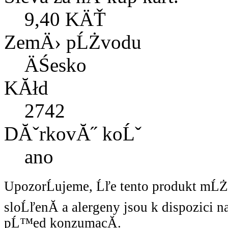
9,40 KÄŤ
ZemÄ› pĹŻvodu
ÄŚesko
KĂłd
2742
DĂˇrkovĂ˝ koĹˇ
ano
UpozorĹujeme, Ĺľe tento produkt mĹ
sloĹľenĂ­ a alergeny jsou k dispozici 
pĹ™ed konzumacĂ­.