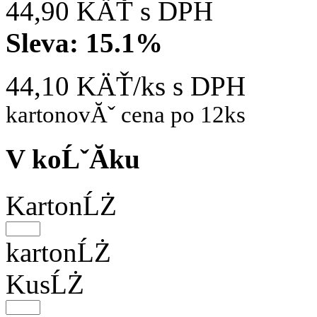
44,90 KÄŤ
s DPH
Sleva:
15.1%
44,10 KÄŤ/ks
s DPH
kartonovĂˇ cena po 12ks
V koĹˇĂ­ku
KartonĹŻ
kartonĹŻ
KusĹŻ